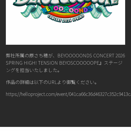
弊社所属の原さち穂が、BEYOOOOONDS CONCERT 2026
SPRING HIGH! TENSION BEYOSCOOOOOPE』ステージ
ングを担当いたしました。
作品の詳細は以下のURLより御覧ください。
https://helloproject.com/event/041ca66c36d46327c352c9413